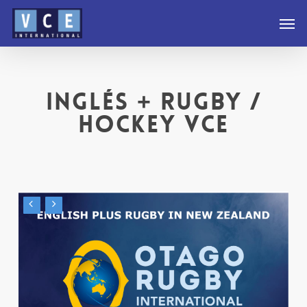
Skip
Men
to
main
content
Inglés + Rugby /
Hockey VCE