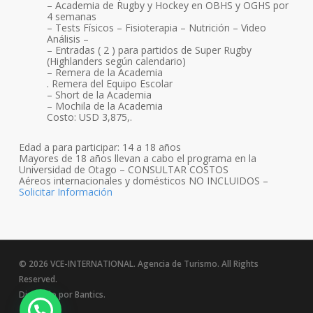
– Academia de Rugby y Hockey en OBHS y OGHS por
4 semanas
– Tests Físicos – Fisioterapia – Nutrición – Video
Análisis –
– Entradas ( 2 ) para partidos de Super Rugby
(Highlanders según calendario)
– Remera de la Academia
. Remera del Equipo Escolar
– Short de la Academia
– Mochila de la Academia
Costo: USD 3,875,.
Edad a para participar: 14 a 18 años
Mayores de 18 años llevan a cabo el programa en la
Universidad de Otago – CONSULTAR COSTOS
Aéreos internacionales y domésticos NO INCLUIDOS –
Solicitar Información
© 2026 VCE-INTERNATIONAL.
Agencia de Turismo.
All Rights
Reserved.
Diseñado por
Bantics.